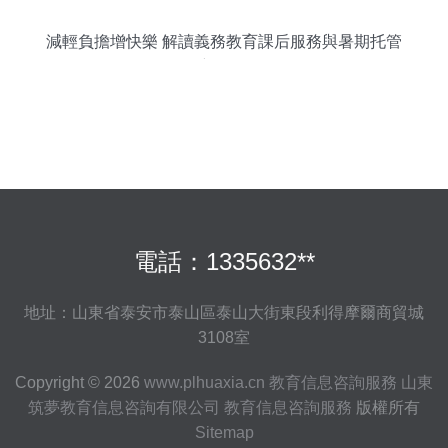
減輕負擔增快樂 解讀義務教育課后服務與暑期托管
新政策
電話：1335632**
地址：山東省泰安市泰山區泰山大街東段利得摩爾商貿城
3108室
Copyright © 2026
www.plhuaxia.cn
教育信息咨詢服務
山東
筑夢教育信息咨詢有限公司
教育信息咨詢服務
版權所有
Sitemap