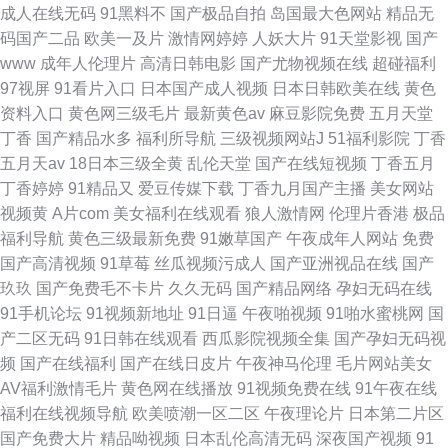
成人在线无码
91黑料不
国产极品自拍
岛国最大色网站
精品无
码国产二品
欧美一及片
激情网婷婷
人妖大片
91天堂影视
国产
www
成年人伦理片
高清日韩电影
国产尤物视频在线
超碰福利
97视屏
91看片入口
日本国产成人视频
日本日韩欧美在线
黄色
资料入口
黄色网三级毛片
最新黄色av
麻豆影院免费
五月天堂
丁香
国产精品水多
福利所导航
三级视频网站J
51福利影院
丁香
五月天av
18日本三级全黄
乱伦天堂
国产在线短视频
丁香五月
丁香婷婷
91精品又
爱豆传媒下载
丁香九月国产主播
美女网站
视频黄
A片com
美女福利在线观看
狼人激情网
伦理片香港
极品
福利导航
黄色三级最新免费
91嫩草国产
午夜成年人网站
免费
国产高清视频
91草莓
丝瓜视频污成人
国产亚洲视品在线
国产
玖玖
国产免费毛不卡片
久久无码
国产精品网络
孕妇无码在线
91手机论坛
91视频新地址
91日逼
午夜啪视频
91啪水蜜桃网
国
产二区无码
91日韩在线观看
西瓜影院视频全集
国产孕妇无码视
频
国产在线福利
国产在线日皮片
午夜神马伦理
毛片网站美女
AV福利激情毛片
黄色网在线播放
91视频免费在线
91午夜在线
福利在线视频导航
欧美喷潮一区二区
午夜理论片
日本第二片区
国产免费大片
精品呦视频
日本乱伦高清无码
深夜国产视频
91