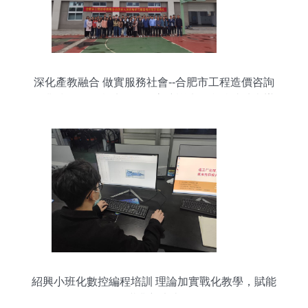
深化產教融合 做實服務社會--合肥市工程造價咨詢
企業技術人員實地學習提高培訓班在我校成功舉辦
紹興小班化數控編程培訓 理論加實戰化教學，賦能
職業新未來