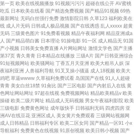
第一页
欧美在线视频播放
91视频污污污
超碰在线公开
AV蜜桃
吃瓜
日本欧美在线看
国产精选免费视频
国产精品91视频
69热
最新网址
无码白丝强行免费
激情影院日韩
久草123
福利欧美在
线
成人片无码
日韩成人极品视频
国产在线诱惑
乱人xxxxx
超黄
无码
三级黄色图片
91免费看视频
精品午夜福利网
精品亚洲成a
人
国产精品萌白酱
日本理论
91操电影
91一区
成人精品无
91国
产小视频
日韩美女免费直播
A片网站网址
激情文学色
国产主播
第37页
青久青青
日本精品在线播放
三级A片
国产日韩亚洲综合
91短视频网站
欧美骚网站
丁香五月天亚洲
欧美大粗吊人妖
深
夜福利亚洲
人兽福利导航
91叉叉操小骚逼
成人18视频
欧美大
鸡吧
草逼wwww
久草福利免费试看
岛国国产在线
91人人超碰
青青
美女白丝18禁
91肏比
国产三区电影
国产内射后入在线
黄
色网址网站网址
97超在线视
免费视频网站
精品欧美精品v
欧美
操碰
欧美二级片网址
精品成人无码视频
男女午夜福利影院
欧美
三级电影
免费黄色网址
成年版快手
日韩福利无码
四虎四房
亚
洲AV在线豆花
亚洲区成人
美女黄片免费观看
三级网站视频网
成人日韩精品
日韩福利专区
欧美二区女同
国产精品一区91
小x
导航福利
免费黄色在线视频
91原创视频
欧美日韩小视频
国产