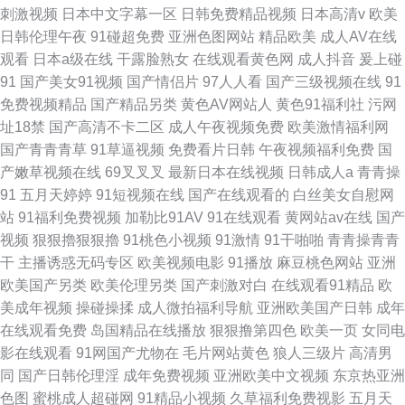
刺激视频
日本中文字幕一区
日韩免费精品视频
日本高清v
欧美
日韩伦理午夜
91碰超免费
亚洲色图网站
精品欧美
成人AV在线
观看
日本a级在线
干露脸熟女
在线观看黄色网
成人抖音
爰上碰
91
国产美女91视频
国产情侣片
97人人看
国产三级视频在线
91
免费视频精品
国产精品另类
黄色AV网站人
黄色91福利社
污网
址18禁
国产高清不卡二区
成人午夜视频免费
欧美激情福利网
国产青青青草
91草逼视频
免费看片日韩
午夜视频福利免费
国
产嫩草视频在线
69叉叉叉
最新日本在线视频
日韩成人a
青青操
91
五月天婷婷
91短视频在线
国产在线观看的
白丝美女自慰网
站
91福利免费视频
加勒比91AV
91在线观看
黄网站av在线
国产
视频
狠狠擼狠狠擼
91桃色小视频
91激情
91干啪啪
青青操青青
干
主播诱惑无码专区
欧美视频电影
91播放
麻豆桃色网站
亚洲
欧美国产另类
欧美伦理另类
国产刺激对白
在线观看91精品
欧
美成年视频
操碰操揉
成人微拍福利导航
亚洲欧美国产日韩
成年
在线观看免费
岛国精品在线播放
狠狠撸第四色
欧美一页
女同电
影在线观看
91网国产尤物在
毛片网站黄色
狼人三级片
高清男
同
国产日韩伦理淫
成年免费视频
亚洲欧美中文视频
东京热亚洲
色图
蜜桃成人超碰网
91精品小视频
久草福利免费视影
五月天