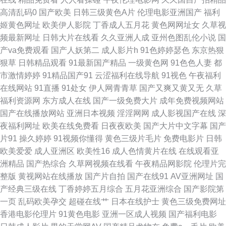
高清乱码0
国产欧美
日韩三级黄色A片
伦理电影亚洲国产
福利
网导航 久久超碰碰 午夜福利性爱AV 大香蕉狼天天 老湿机午夜场福利 97欧
姬黄色网址
欧美伊人影院
丁香成人五月花
黄色网网址女
久草视
频最新网址
日韩大片在线看
久久亚洲人成
亚州色图乱伦小说
国
美 国产在线另类 午夜欧美剧场 91视频最新网址 丁香五月成人 国产白一区二
产va免费观看
国产人妖第二
成人影片h
91色婷婷瑟色
东京热狠
狠草
日韩精品观看
91最新国产精品
一级黄色网
91色色人妻
都
区三 九一福利 五月天A片 91精品国自产 国产成人传媒熟 狠色色av 國內精品
市激情婷婷
91精品国产91
云涩福利在线导航
91视色
午夜福利
在线网站
91直播
91处女
伊人网青青草
国产又爽又黄又无
久草
區在綫 色网57 91中文字幕熟女 国产视频官网91 91免费站 韩国AV区 日韩成
福利资源网
东方成人在线
国产一级免费大片
成年免费视频网站
国产在线播放网站
亚洲日本视频
淫淫网网
成人影视国产在线
深
人性交 91社视频神马 韩国不卡污视频 人妖自慰网站 91tv在线观看 东方成人
夜福利网址
欧美在线免费看
日夜夜欧美
国产大片中文字幕
国产
片91
操久婷婷
91视频你懂得
黄色三级片毛片
免费电影片
日韩
AV 免费看黄色片子 午夜a级 九九性爱网 五月天成人导航 爱豆TV传媒免费 九
欧美爱爱
成人亚洲区
欧美性16
成人色情黄片在线
在线观看亚
洲精品
国产热综合
久草网视频在线看
午夜精品网影院
伦理片完
九福利视频导航 三级网址色天堂 91午夜伦理影院 国产精品自拍九区 日韩操
整版
黄视网站在线播放
国产片自拍
国产在线91
AV亚洲网址
国
产经典三级在线
丁香婷婷五月综合
五月花亚洲综合
国产影院第
逼AV 97人人超碰 久草资源在线 色色午夜影院 99热精品66 激情人妻三级 日
一页
乱码欧美孕交
超碰在线艹
日本在线护士
黄色三级免费网址
香港电影伦理片
91黄色电影
亚洲一区成人视频
国产福利电影
韩啪啪在线视频 91内射在线 国产少妇高潮 人人操欧美人 自慰小视频 美国激