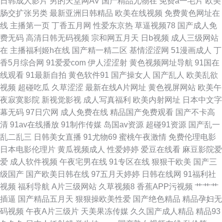
日韩成人影片
男的天堂网AV
国产精品尤物在
免费a一毛片
欧美
肠交扩张另类
最新亚洲日韩精品
欧美在线视频
免费黄色网址在
情网 一区一区精华液 成人午夜剧场网站 青青草视频福利 91狼友在线观看 国
线
主播第一页
丁香五月网
性爱东京热
草逼视频78
国产成人免
费无码
高清日韩无码视频
宗和网五月天
日b视频
成人三级网站
产精品sm 欧亚性爱 自慰网站免费 豆花社区吃瓜 性欧美色 福利夜导航 日本a
在
主播福利姬h在线
国产精一精二区
基情涩涩网
51漫画成人
丁
香5月综合网
91爱爱com
伊人涩涩射
黄色视频网址导航
91国在
在线观看 97超碰欧美 狠狠鲁2026 日韩一级棒 91社区视频 国产喷水在线观
线观看
91最新自拍
黄色软件91
国产操女人
国产乱人
欧美乱欲
视频
超碰吃瓜
久草涩涩
最新在线A片网址
黄色视屏网站
欧美午
看 日本人人搞人人操 国产人妖在线观看 福利社午夜影院 日韩操屄无码影片
夜寂寞影院
新视觉影视
成人写真福利
欧美内射网址
日本中文字
幕无码
97日穴网
成人免费在线
精品国产免费观看
国产不卡高
在线色情2026 91免费视频黑丝 91足交欧美毛片 久久只这里有精品 青青草
清
91av在线播放
91制作传媒
岛国av资源
超碰91资源
国产乱一
乱二乱三
日韩美女直播
91尤物69
蜜桃午夜激情
免费伦理电影
国产欧美 亚洲金典久久 91熟女丝袜资源 超碰人人操在线 成人午夜剧场网站
日本电影伦理片
黄瓜视频成人
性爱婷婷
爱豆在线看
麻豆影院爱
爱
成人软件视频
午夜宅男在线
91专区在线
狠狠干欧美
国产三
国产区性爱在线 韩国av永久无码 免费肏屄 人妖色情社区 色色九一综合 色天
级国产
国产欧美日韩在线
97五月天婷婷
日韩在线网
91福利社
视频
福利导航
A片三级网站
久草视频8
香蕉APP污视频
艹艹艹
堂91 伊人成人在线视频 91色色导航导航 AAA淫网 超碰成人影视 福利精品店
插逼
国产精品五月天
狠狠操欧美性爱
国产绝色精品
精品孕妇无
码视频
午夜A片三级片
天美果冻传媒
久久国产成人精品
精品93
国产性爱ab 久久精品人人妻