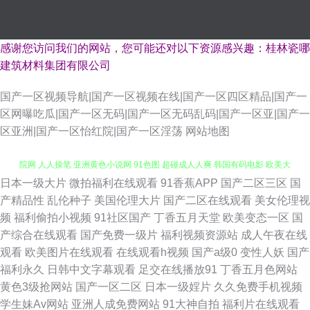
感谢您访问我们的网站，您可能还对以下资源感兴趣：桂林瓷哪
建筑材料集团有限公司
国产一区视频导航|国产一区视频在线|国产一区四区精品|国产一
区网曝吃瓜|国产一区无码|国产一区无码乱码|国产一区亚|国产一
区亚洲|国产一区怡红院|国产一区淫荡
网站地图
日本一级大片
微拍福利在线观看
91香蕉APP
国产二区三区
国
欧美色久在韩国 人妻精品久久 avwww深夜 国产久久区 激情四射影院 男人影
产精品性
乱伦种子
美国伦理大片
国产二区在线观看
美女伦理视
频
福利偷拍小视频
91社区国产
丁香五月天堂
欧美变态一区
国
院网 人人操笔 亚洲黄色小说网 91色图 超碰成人人爽 韩国有码电影 欧美大
产综合在线观看
国产免费一级片
福利视频资源站
成人午夜在线
观看
欧美图片在线观看
在线观看h视频
国产a级0
变性人妖
国产
白重口味 无码窝导航网 91午夜激情 香蕉视频污视频 超碰91伊人 Aⅴ网站 欧
福利永久
日韩中文字幕观看
足交在线播放91
丁香五月色网站
黄色3级抢网站
国产一区二区
日本一级婬片
久久免费手机视频
美性爱zo 欧洲色图网站 韩国成人社区 欧美久久成人网站 微拍福利哇咔呀 91
学生妹Av网站
亚洲人成免费网站
91大神自拍
福利片在线观看