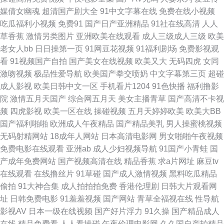
媒倩女幽魂
超清国产剧大全
91中文字幕在线
免费在线小视频
美H版 免费黄色影院 精品不卡久久不卡 久草最新地址 九一社视频 后入黑丝
吃瓜福利小视频
免费91
国产日产亚洲精品
91社在线高清
人人
草香蕉
激情另类图片
亚洲欧美在线观看
成人三级成人三级
欧美
美女老师 国产视频网 福利电影加勒比 超碰在线98国产 AV熟女 www狼友
老女人bb
日日操第一页
91网豆花视频
91福利剧场
免费影视观
看
91视频国产自拍
国产美女在线视频
欧美又大
无码四虎
女同
com 91在线老司机 人人艹超碰 欧美国产激情 麻豆传媒网站 久草免费福利在
激吻视频
极品性爱导航
欧美国产拳交喷奶
中文字幕第三页
超碰
成人影视
欧美日韩中文一区
手机看片1204
91色快播
福利撸影
韩国瑟瑟涩涩 国产欧美另类激情 国产自拍第一页 国产浮力影院限制 俺来也
院
激情五月天国产
综合网五月天
美女主播青草
国产高清不卡视
频
四虎影视
欧美一区在线
操碰视频
五月天婷婷欧美
欧美大BB
图片91 操逼电彭 超碰91熟妇 久久婷婷国产综合 九一传媒在线看 日本成人A
国产福利啪啪
欧洲成人午夜精品
国产精品美乳
男人操蜜桃视频
无码射精网站
18成年人网站
日本高清电影网
男女啪啪午夜视频
片网站 欧美在线视频99 欧美久久成人网站 狼友内射日韩无码 亚洲色图vu 伊
免费电影在线观看
亚洲ab
成人少妇视频导航
91国产小青蛙
国
产成年免费网站
国产视频高清在线
精品香蕉
求a片网址
麻豆tv
人三级片 在线肏屄视频观看 亚洲黑丝高跟福利 午夜福利A片 午夜福利视频1
在线观看
在线撸丝片
91草碰
国产成人激情视频
黑料吃瓜精品
偷拍
91大神合集
成人拍拍拍免费
香港伦理剧
日韩大片观看网
微拍91 天天干免费视频 三级午夜伦理 超碰碰中文 福利视频导航极品 AV网
址
日韩免费电影
91羞羞视频
国产网站
青草全福视在线
性导航
影视AV
日本一级在线视频
国产好片浮力
91久操
国产精品成人
址 综合精品系列 天天肏屄 超碰性爱 超碰人人操人人摸 性少妇果冻传媒 肏屄
在线
精品免费看
人人看操碰
午夜伦理电影网
久久国自产拍精品