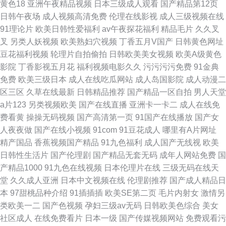
黄色18
亚洲午夜精品视频
日本三级成人观看
国产精品第12页
日韩午夜场
成人视频高清免费
伦理在线影视
成人三级视频在线
91理论片
欧美日韩性爱福利
av午夜探花福利
精品毛片
久久叉
叉
另类人妖视频
欧美熟妇穴视频
丁香五月V国产
日韩黄色网址
豆花福利视频
轮理片自拍偷拍
日韩欧美美女视频
欧美A级黄色
影院
丁香影视五月花
福利视频电影久久
污污污污免费
91金典
免费
欧美三级日本
成人在线吃瓜网站
成人岛国影院
成人动漫二
区三区
久草在线最新
日韩精品推荐
国产精品一区自拍
男人天堂
a片123
另类视频欧美
国产在线直播
亚洲卡一卡二
成人在线免
费看黄
操操无码视频
国产高清第一页
91国产在线播放
国产女
人夜夜做
国产在线小视频
91com
91豆花成人
哪里有A片网址
精产国品
香蕉视频国产精品
91九色福利
成人国产无线视
欧美
日韩性生活片
国产伦理剧
国产精品无套无码
成年人网站免费
国
产精品1000
91九色在线视频
日本伦理片在线
三级无码在线天
堂
久久成人亚洲
日本中文视频在线
伦理剧推荐
国产成人精品日
本
97甜桃品种介绍
91插插插
欧美SE第二页
毛片内射女
激情另
类欧美一二
国产色视频
孕妇三级av无码
日韩欧美色综合
美女
社区成人
在线免费看片
日本一级
国产传媒视频网站
免费观看污