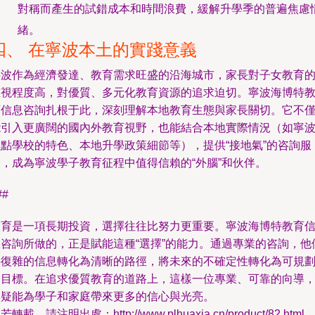
對稱而產生的試錯成本和時間浪費，緩解升學季的普遍焦慮
緒。
四、 在寧波本土的實踐意義
寧波作為經濟發達、教育需求旺盛的沿海城市，家長對子女教育
重視程度高，對優質、多元化教育資源的追求迫切。寧波海博特
育信息咨詢扎根于此，深刻理解本地教育生態與家長關切。它不
能引入更廣闊的國內外教育視野，也能結合本地實際情況（如寧
重點學校的特色、本地升學政策細節等），提供“接地氣”的咨詢服
務，成為寧波學子教育征程中值得信賴的“外腦”和伙伴。
##
教育是一項長期投資，選擇往往比努力更重要。寧波海博特教育
息咨詢所做的，正是賦能這種“選擇”的能力。通過專業的咨詢，他
將復雜的信息轉化為清晰的路徑，將未來的不確定性轉化為可規
的目標。在追求優質教育的道路上，這樣一位專業、可靠的向導
無疑能為學子和家庭帶來更多的信心與光亮。
若轉載，請注明出處：http://www.plhuaxia.cn/product/82.html