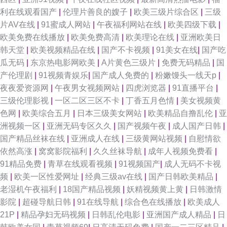
利在线观看国产
|
伦理片善良的嫂子
|
欧美三级片综合区
|
三级
片AV在线
|
91蜜成人网站
|
午夜福利网站在线
|
欧美四级下载
|
欧美免费在线播放
|
欧美免费高清
|
欧美理论在线
|
亚洲欧美日
韩天堂
|
欧美视频精品在线
|
国产不卡视频
|
91美女在线
|
国产吃
瓜无码
|
东京热电影网欧美
|
A片黄色三级片
|
免费无码精品
|
国
产伦理剧
|
91视频青娱乐
|
国产成人免费的
|
粉嫩馒头一线天p
|
夜夜爱资源网
|
午夜男女视频网站
|
四虎浏览器
|
91直播平台
|
三级伦理影视
|
一区二区三区不卡
|
丁香五月色情
|
美女视频黄
色网
|
欧美综合五月
|
日本三级美女网站
|
欧美精品自撸乱伦
|
亚
洲视频一区
|
亚洲无码专区久久
|
国产视频午夜
|
成人国产日韩
|
国产精品丝袜在线
|
亚洲成人在线
|
三级黄网站视频
|
自慰情欲
依然高涨
|
窝窝影院福利
|
久久丝袜导航
|
成年人视频免费看
|
91精品免费
|
青草在线观看视频
|
91视频国产
|
成人无码不卡视
频
|
欧美一区性爱网址
|
经典三级av在线
|
国产日韩欧美精品
|
老湿机午夜福利
|
18国产精品视频
|
妖精视频黄上黄
|
日韩激情
影院
|
超碰导航日韩
|
91在线导航
|
综合色在线播放
|
欧美成人
21P
|
精品孕妇无码视频
|
日韩乱伦电影
|
亚洲国产成人精品
|
日