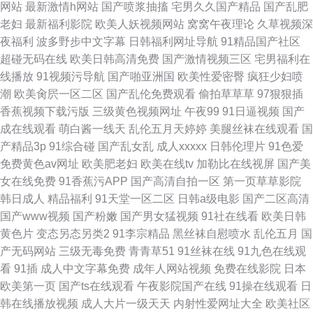
网站
最新激情h网站
国产喷浆抽搐
宅男久久国产精品
国产乱肥
老妇
最新福利影院
欧美人妖视频网站
窝窝午夜理论
久草视频深
夜福利
波多野步中文字幕
日韩福利网址导航
91精品国产社区
超碰无码在线
欧美日韩高清免费
国产激情视频三区
宅男福利在
线播放
91视频污导航
国产啪亚洲国
欧美性爱密臀
疯狂少妇喷
潮
欧美肏屄一区二区
国产乱伦免费观看
偷拍草草草
97狠狠插
香蕉视频下载污版
三级黄色视频网址
午夜99
91日逼视频
国产
成在线观看
萌白酱一线天
乱伦五月天婷婷
美腿丝袜在线观看
国
产精品3p
91综合碰
国产乱女乱
成人xxxxx
日韩伦理片
91色爱
免费黄色av网址
欧美肥老妇
欧美在线tv
加勒比在线视屏
国产美
女在线免费
91香蕉污APP
国产高清自拍一区
第一页草草影院
韩日成人
精品福利
91天堂一区二区
日韩a级电影
国产二区高清
国产www视频
国产粉嫩
国产男女猛视频
91社在线看
欧美日韩
黄色片
变态另态另类2
91李宗精品
黑丝袜自慰喷水
乱伦五月
国
产无码网站
三级无毒免费
青青草51
91丝袜在线
91九色在线观
看
91插
成人中文字幕免费
成年人网站视频
免费在线影院
日本
欧美第一页
国产ts在线观看
午夜影院国产在线
91操在线观看
日
韩在线播放视频
成人大片一级天天
内射性爱网址大全
欧美社区