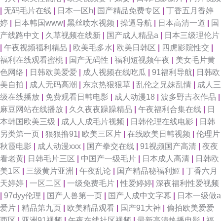
|
无码毛片在线
|
日本一区h
|
国产精品免费专区
|
丁香五月香婷
婷
|
日本韩国www
|
黑丝喷水视频
|
操逼导航
|
日本高清一道
|
国
产线路中文
|
久草视频在线新
|
国产成人精品a
|
日本三级理伦片
|
午夜视频福利精品
|
欧美毛多水
|
欧美日韩区
|
四虎影院性交
|
福利在线观看蜜桃
|
国产无码性
|
福利短视频午夜
|
美女毛片黄
色网络
|
日韩欧美爱爱
|
成人视频在线吃瓜
|
91福利导航
|
日韩欧
美自拍
|
成人无码高潮
|
东京热狠狠草
|
乱伦之兄妹乱情
|
成人三
级在线播放
|
免费观看日韩电影
|
成人动漫18
|
波多野吉衣作品
|
麻豆网站在线播放
|
久久夜夜躁躁精品
|
午夜福利合集在线
|
日
本韩国欧美三级
|
成人人成毛片视频
|
日韩伦理在线电影
|
日韩
另类第一页
|
狠狠撸91
|
欧美三区片
|
在线欧美日韩视频
|
伦理片
秋霞电影
|
成人动漫xxx
|
国产拳交在线
|
91视频国产高清
|
夜夜
看老黄
|
日韩毛片三区
|
中国产一级毛片
|
日本成人高清
|
日韩欧
美1区
|
三级黄片亚洲
|
午夜乱论
|
国产精品秘福利姬
|
丁香六月
天婷婷
|
一区二区
|
一级免费毛片
|
性爱婷婷
|
深夜福利性爱视频
|
97dyy伦理
|
国产人兽第一页
|
国产人成中文字幕
|
日本一级做a
爱片
|
精品第九页
|
欧美精品观看
|
国产91大神
|
偷拍欧美爱爱
西区
|
亚洲91视频
|
午夜在线社区视频
|
最新高清热播电影
|
福