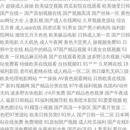
片
超碰成人操操
欧美猛交视频
西瓜影院在线观看
欧美做受日韩
利视频 波多结野毛片A片 av天堂电影网 国产性爱区一区 欧美一级方 午夜av
国产在线一
国产原创视频在线
国产视频高清
国产丝袜一区
黄色
av网址大全
人妻乱视
国产成人在线网站
久草视频资源站
综合
福利 91官方视频网站 变态另类第二页 国产久草要 美女视频不卡 三级片中日
五月香
成人app在线
四虎试看
91男女
国产男小鲜肉同
福利影
院网站
激情五月天色色
欧美极品电影
日韩成人第一页
国产日韩
韩亚 伊人久久综合视频 AV很很色 国产微拍在线 欧美肏屄狂欢 深夜福利
欧美电影
久久机热
成人午夜网
黄色天堂男人
操视频免费91
日
韩中文在线
精品中的精品
97国产精品视频
91美女在线视频
51
3000 97国产毛片 伪娘人妖中文网址 97超碰夜夜 大香蕉福利社 91撸社区 亚
欧美
一区精品麻豆经典
国产在线观看资源
波多野洁衣视频
污网
站免费看
特级欧美在线观看
自拍视频91
91艹艹
久草网在线
18
洲色色网站 日韩久久网 青娱乐老司机分类 免费在线看黄官网 激情九九久久
福利影院
老司机蜜桃在线
成人精品一区二区
韩日爆乳无码三级
欧美伦理电影网站
艹艹操操
AV黄色观看网站
日韩欧美在线国
国产盗摄5区 东方成人AV 超碰人妻人人搞 91自都在线 91白丝在线抄 午夜福
产
新91视频网
国产精品分类在线
97午夜福利视频
岛国AV动作
无码
波多野吉依电影
小h片免费
国产精品色色视屏
国产午夜成
利剧院 婷婷依依五月天 午夜三级网站 三级片AV的天堂 欧美怡春院 另类影音
人
最新日韩精品
91福利视频导航
欧美喷水影院
91爱爱视频
欧
美色图论坛
91榴莲小视频
国产高清一卡新区
国产看片资源
二
激情五月天网址 国产精品色色 超碰99香蕉 97搞在线 97超碰亚洲天堂 91可
色吧97资源站
欧美日韩另类0
91华人
国产日韩一区二区
日本网
站在线免费
免费潮喷
91原创国产视频
成人吃瓜福利
国产在线9
爱足交 影音AV无码资源 亚洲97网 无码爆乳久久 日韩e级免费 青青操影院 欧
操碰高清免费视频
午夜电影全集
国产AV无码
人妻系列
爱豆传