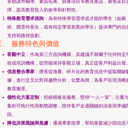
各類課外輔導、素質拓展、競賽項目等教育產品，避免盲目
擇，提高教育投入的效率和針對性。
特殊教育需求咨詢
：為有特殊學習需求或才能的學生（如藝
術、體育特長生，或有特定學習差異的學生）提供專門的信
支持和路徑規劃。
三、 服務特色與價值
客觀中立
：作為第三方咨詢機構，其建議不隸屬于任何特定
校或培訓機構，從而能保持客觀立場，真正從客戶利益出發
信息整合專家
：擅長從海量、碎片化的教育信息中提取關鍵
據，進行交叉比對與趨勢分析，化繁為簡，為客戶呈現清晰
教育圖景。
個性化方案定制
：拒絕模板化服務，堅持“一人一策”，注重
案的可執行性與動態調整，陪伴客戶走過關鍵的決策與準備
段。
降低決策風險與焦慮
：通過專業指導，幫助家庭減少因信息