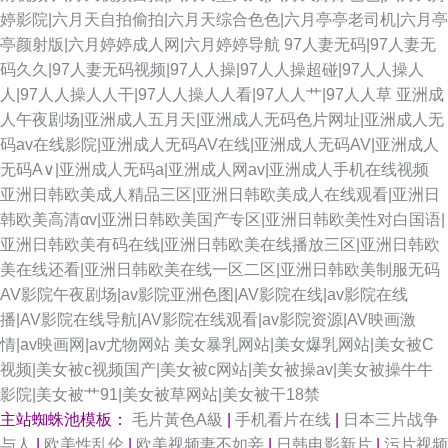
婷影院|六月天自拍偷拍|六月天综合色色|六月亭亭老司机|六月亭
亭颜射版|六月婷婷成人网|六月婷婷导航
97人妻无码|97人妻无
码久久|97人妻无码视频|97人人操|97人人操超碰|97人人操人
人|97人人操人人干|97人人操人人看|97人人艹|97人人草
亚洲成
人午夜剧场|亚洲成人五月天|亚洲成人无码色片网址|亚洲成人无
码av在线影院|亚洲成人无码AV在线|亚洲成人无码AV|亚洲成人
无码A∨|亚洲成人无码a|亚洲成人网av|亚洲成人手机在线视频
亚洲日韩欧美成人精品三区|亚洲日韩欧美成人在线观看|亚洲日
韩欧美高清αv|亚洲日韩欧美国产专区|亚洲日韩欧美性对白国语|
亚洲日韩欧美有码在线|亚洲日韩欧美在线播放三区|亚洲日韩欧
美在线还看|亚洲日韩欧美在线一区二区|亚洲日韩欧美制服无码
AV影院午夜剧场|av影院亚洲色图|AV影院在线|av影院在线
播|AV影院在线导航|AV影院在线观看|av影院资源|AV映画激
情|av映画网|av尤物网站
美女暴乳网站|美女爆乳网站|美女被C
视频|美女被c视频国产|美女被c网站|美女被操av|美女被操牛牛
影院|美女被艹91|美女被草网站|美女被干18禁
主站蜘蛛池模板：
毛片黃色A級
|
手机看片在线
|
日本三片战争
与人
|
欧美性乱伦
|
欧美视频妻不如妾
|
日韩电影新片
|
污片视频