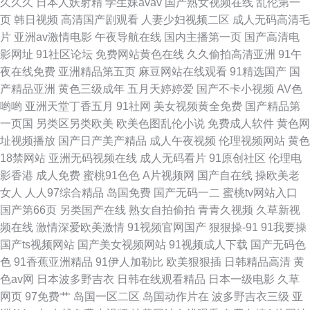
久久久
日本人妖射精
学生妹avav
国产熟女视频在线
乱伦第一
页
韩日视频
高清国产剧观看
人妻少妇视频二区
成人无码高清毛
片
亚洲av激情电影
午夜导航在线
国内主播第一页
国产高清电
影网址
91社区论坛
免费网站黄色在线
久久偷拍高清亚洲
91午
夜在线免费
亚洲精品第五页
麻豆网站在线观看
91精选国产
国
产精品亚洲
黄色三级成年
五月天婷婷爱
国产不卡小视频
AV色
哟哟
亚洲天堂丁香五月
91社网
美女视频黄全免费
国产精品第
一页国
另类区另类欧美
欧美色图乱伦小说
免费成人软件
黄色网
址视频播放
国产日产美产精品
成人午夜视频
伦理视频网站
黄色
18禁网站
亚洲无码视频在线
成人无码看片
91原创社区
伦理电
影香港
成人免费
蜜桃91色色
A片视频网
国产自在线
操欧美老
女人
人人97综合精品
岛国免费
国产无码一二
蜜桃tv网站入口
国产第66页
另类国产在线
熟女自拍偷拍
青青久视频
久草新视
频在线
激情深爱欧美激情
91视频官网国产
狠狠操-91
91我要操
国产ts视频网站
国产美女视频网站
91视频成人下载
国产无码色
色
91香蕉亚洲精品
91伊人加勒比
欧美狠狠插
日韩精品高清
黄
色av网
日本波多野吉衣
日韩在线观看精品
日本一级电影
久草
网页
97免费艹
岛国一区二区
岛国动作片在
波多野吉衣三级
亚