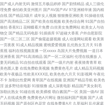
国产成人内射无码
激情五月极品婷婷
国产剧情精品
成人三级伦
香蕉视频 成人豆花社区亚洲 精品国产97 青青草狼友集中营 亚洲乱乱少妇后
理免费
偷怕欧美亚州图片
国产AV国产AV
97亚洲精华液
国内精
自线
国产精品3级片
成年女人视频
狠狠撸亚洲欧美
91操碰在线
入 91在线视屏 超碰注妇 国产在线骚货群p 欧美天天好逼网 少妇黑丝足交 91
国产高清精品二区
国产欧美在线视频
欧美色综合网
91国产自拍
偷拍
香蕉911
花蝴蝶看片免费
白丝美女免费网站
欧美女人与动
豆花视频网址 操熟女视频 国产欧美日产精品 日韩欧美中文自拍 一区二区免
物交
国产精品无码电影
91插插库
97超碰大香蕉
户外自慰影院
国产一区二区二区
国产偷窥盗摄视频
成人动漫网站观看
欧美第
费日本 97国产视频 都市激情另类 久久超碰碰 欧洲成人ab 五月花麻豆传媒 A
一页夜夜
91成人精品视频
蜜桃爱爱视频
乱伦熟女五月天
91香
蕉视
福利在线视频直播
一区xxxxx
岛国大片免费视频
一道日本
片aV欧日 日本在线a播放 91版动漫视 超碰这里只有精品 后入美女的网站 蜜
亚洲香蕉
国产91高清精品
国产一区二区福利
伦理在线播放
人
妻无码精品
91自拍在线观看
国产一级片内射
夜夜骑青青草
欧
臀性爱 日本毛片视频 亚州三级视频 91已拍视频 国产91九九 日本色视 午夜
美色图人妻
在线免费欧美视频
免费黄色毛片
成人精品无码视频
欧美午夜极品
性欧美ⅩⅩⅩⅩ乱
欧美色色六月天
91影视网
午夜伦
福利射喷水 97资源欧美 国产TS在线免费 另类口性交爱 日韩寂寞影院 在线
不卡
加勒比性爱网
青草国产在线视频
亚洲国产精品导航
欧美色
淫
波多野结依电影
91狠狠撸
成人深夜电影
精品国产美女剃毛
天堂资源 AV伦理午夜福利 韩国福利影院二区 美女福利视频导航 无码日日
加勒比熟女
91碰在线
欧美裸模
萌白酱国产一区
美国一级AV
国
产人在线成免费
免费黄色A片网址
微拍福利国产视频
国产人成
91白虎高潮 99热青青 国产午夜诱惑 美女91网站黑丝 日韩免费 亚洲综合色
无码视频
国产原创区色花堂
在线免费黄A片
久草福利
乱伦家庭