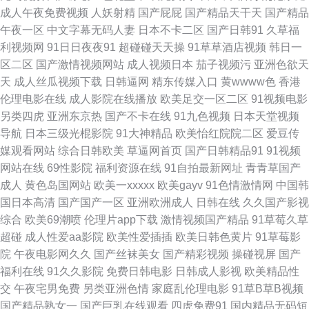
成人午夜免费视频
人妖射精
国产屁屁
国产精品天干天
国产精品
色 91伪娘在线观看 岛国午夜视频 久久大香蕉物业 色五月天网 综合熟女午夜
午夜一区
中文字幕无码人妻
日本不卡二区
国产日韩91
久草福
利视频网
91日日夜夜91
超碰碰天天操
91草草酒店视频
韩日一
精品 超碰碰免费人妻 激情午夜网站 欧美日韩第一页 色色午夜影院 2026男人
区二区
国产激情视频网站
成人视频日本
茄子视频污
亚洲色欲天
天
成人丝瓜视频下载
日韩逼网
精东传媒入口
黄wwww色
香港
天堂 TS紫苑在线观看 国产大片入口 美女影院 日韩艹艹13 中文字幕中日3级
伦理电影在线
成人影院在线播放
欧美足交一区二区
91视频电影
另类四虎
亚洲东京热
国产不卡在线
91九色视频
日本天堂视频
av最新地址 福利在线aa 九九热5 欧洲操逼艺术 亚洲欧美日韩簧片 91中文字
导航
日本三级光棍影院
91大神精品
欧美怡红院院二区
爱豆传
媒观看网站
综合日韩欧美
草逼网首页
国产日韩精品91
91视频
幕 成人毛片网址 黑料网线路一二三 欧美怡红院 影音先锋韩国美女 AV天堂伦
网站在线
69性影院
福利资源在线
91自拍最新网址
青青草国产
成人
黄色岛国网站
欧美一xxxxx
欧美gayv
91色情激情网
中国韩
理电影 狠狠干2025 欧美变态网站 午夜男人精品福利 91视频精选 97影院亚
国日本高清
国产国产一区
亚洲欧洲成人
日韩在线
久久国产影视
综合
欧美69潮喷
伦理片app下载
激情视频国产精品
91草莓久草
洲 丰满人妻中出网址 免费看黄色片子 三级片网片 伊人成成人 91在线视频导
超碰
成人性爱aa影院
欧美性爱插插
欧美日韩色黄片
91草莓影
院
午夜电影网久久
国产丝袜美女
国产精彩视频
操碰视屏
国产
航 国产在线91 91va人妻 www妞干网 国内51视频 免费抖阴在线 日日夜夜看
福利在线
91久久影院
免费日韩电影
日韩成人影视
欧美精品性
交
午夜宅男免费
另类亚洲色情
家庭乱伦理电影
91草B草B视频
毛片 91入口在线观看 大香蕉大香蕉AⅤ 精东传媒毛片 三级无码片 91第一福
国产精品熟女一
国产巨乳在线观看
四虎免费91
国内精品无码短