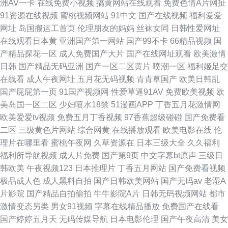
洲AV一卡
在线免费小视频
搞黄网站在线观看
免费色情A片网扯
91资源在线视频
蜜桃视频网站
91中文
国产在线视频
福利爱爱
网址
岛国搬运工首页
伦理朋友的妈妈
丝袜女同
日韩性爱网址
在线观看日本黄
亚洲国产第一网站
国产99不卡
66精品视频
国
产精品探花一区
成人免费国产大片
国产在线网址观看
欧美激情
日韩
国产精品无码亚洲
国产一区二区黄片
喷潮一区
福利姬足交
在线看
成人午夜网址
五月花无码视频
青青草国产
欧美日韩乱
国产屁屁第一页
91国产视频网
性爱草逼91AV
免费欧美视频
欧
美岛国一区二区
少妇喷水18禁
51漫画APP
丁香五月花激情网
欧美爱爱tv视频
免费五月丁香视频
97香蕉超级碰碰
国产免费看
二区
三级黄色片网站
综合网黄
在线播放观看
欧美电影在线
伦
理片在哪里看
蜜桃午夜网
久草资源在
日本三级大全
久久福利
福利所导航视频
成人片免费
国产第9页
中文字幕bt原声
三级日
韩欧美
午夜视频123
日本推理片
丁香五月网站
国产免费看视频
极品成人色
成人黑料自拍
国产日韩欧美网站
国产无码av
老湿A
片影院
国产精品自拍偷拍
牛牛影院A片
日韩无码视频网站
都市
激情变态另类
男女91视频
字幕在线精品播放
免费国产在线看
国产婷婷五月天
无码传媒导航
日本电影伦理
国产午夜高清
美女