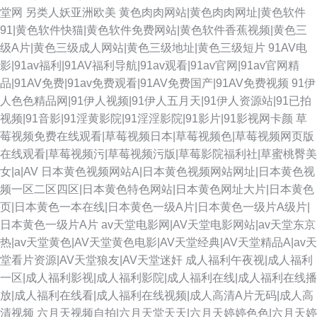
堂网
另类人妖亚洲欧美
黄色肉肉网站|黄色肉肉网址|黄色软件
91|黄色软件快猫|黄色软件免费网站|黄色软件香蕉视频|黄色三
级A片|黄色三级成人网站|黄色三级地址|黄色三级短片
91AV电
影|91av福利|91AV福利导航|91av观看|91av官网|91av官网精
品|91AV免费|91av免费观看|91AV免费国产|91AV免费视频
91伊
人色色精品网|91伊人视频|91伊人五月天|91伊人资源站|91已拍
视频|91音影|91淫黄影院|91淫淫影院|91影片|91影视网卡颜
草
莓视频免费在线观看|草莓视频日本|草莓视频色|草莓视频网页版
在线观看|草莓视频污|草莓视频污版|草莓影院福利社|草蜜桃臀美
女|a|AV
日本黄色视频网站A|日本黄色视频网站网址|日本黄色视
频一区二区四区|日本黄色特色网站|日本黄色网址大片|日本黄色
页|日本黄色一本在线|日本黄色一级A片|日本黄色一级片A级片|
日本黄色一级片A片
av天堂电影网|AV天堂电影网站|av天堂东京
热|av天堂黄色|AV天堂黄色电影|AV天堂经典|AV天堂精品A|av天
堂看片资源|AV天堂狼友|AV天堂迷奸
成人福利午夜视|成人福利
一区|成人福利影视|成人福利影院|成人福利在线|成人福利在线播
放|成人福利在线看|成人福利在线视频|成人高清A片无码|成人高
清视频
六月天视频自拍|六月天堂天天|六月天婷婷色色|六月天婷