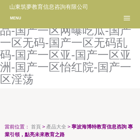
国产一区视频导航-国产一区
山東筑夢教育信息咨詢有限公司
视频在线-国产一区四区精
MENU
品-国产一区网曝吃瓜-国产
一区无码-国产一区无码乱
码-国产一区亚-国产一区亚
洲-国产一区怡红院-国产一
区淫荡
當前位置：
首頁
>
產品大全
>
寧波海博特教育信息咨詢 專
業引領，點亮未來教育之路