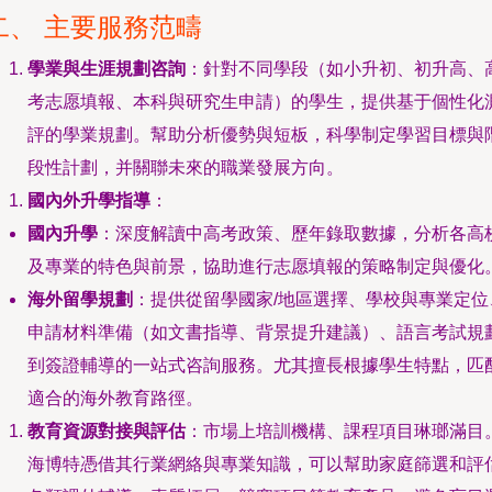
二、 主要服務范疇
學業與生涯規劃咨詢
：針對不同學段（如小升初、初升高、
考志愿填報、本科與研究生申請）的學生，提供基于個性化
評的學業規劃。幫助分析優勢與短板，科學制定學習目標與
段性計劃，并關聯未來的職業發展方向。
國內外升學指導
：
國內升學
：深度解讀中高考政策、歷年錄取數據，分析各高
及專業的特色與前景，協助進行志愿填報的策略制定與優化
海外留學規劃
：提供從留學國家/地區選擇、學校與專業定位
申請材料準備（如文書指導、背景提升建議）、語言考試規
到簽證輔導的一站式咨詢服務。尤其擅長根據學生特點，匹
適合的海外教育路徑。
教育資源對接與評估
：市場上培訓機構、課程項目琳瑯滿目
海博特憑借其行業網絡與專業知識，可以幫助家庭篩選和評