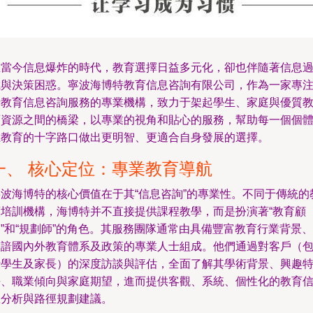
在當今信息爆炸的時代，教育選擇日益多元化，卻也伴隨著信息
載與決策困惑。寧波海博特教育信息咨詢有限公司，作為一家專
于教育信息咨詢服務的專業機構，致力于架起學生、家庭與優質
育資源之間的橋梁，以專業的視角和貼心的服務，幫助每一個個
在教育的十字路口做出更明智、更適合自身發展的選擇。
一、 核心定位：專業教育導航
寧波海博特的核心價值在于其“信息咨詢”的專業性。不同于傳統的
育培訓機構，海博特并不直接提供課程教學，而是扮演著“教育顧
”和“規劃師”的角色。其服務團隊通常由具備豐富教育行業背景、
深諳國內外教育體系及政策的專業人士組成。他們通過對客戶（
括學生及家長）的深度訪談與評估，全面了解其學術背景、興趣
長、職業傾向與家庭期望，進而提供客觀、系統、個性化的教育
息分析與路徑規劃建議。