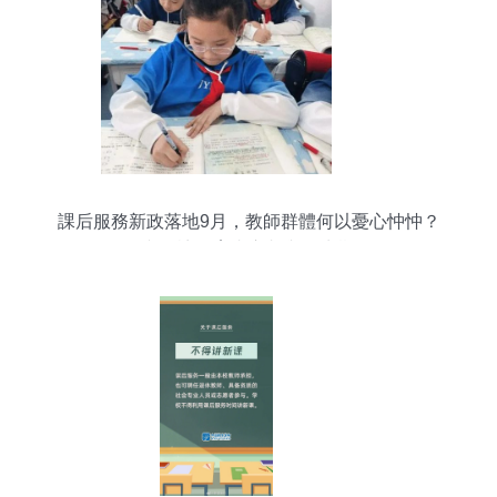
課后服務新政落地9月，教師群體何以憂心忡忡？
一文探訪教育者心聲與民生期待